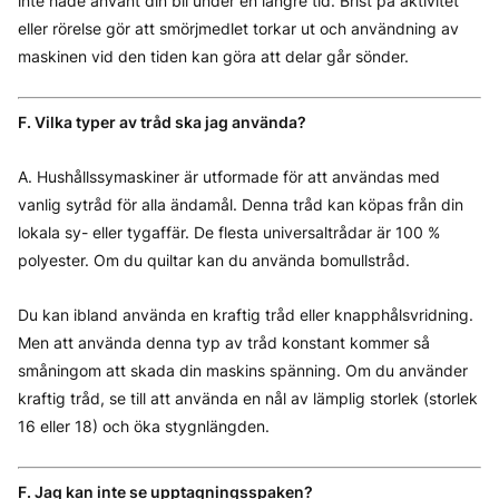
inte hade använt din bil under en längre tid. Brist på aktivitet
eller rörelse gör att smörjmedlet torkar ut och användning av
maskinen vid den tiden kan göra att delar går sönder.
F. Vilka typer av tråd ska jag använda?
A. Hushållssymaskiner är utformade för att användas med
vanlig sytråd för alla ändamål. Denna tråd kan köpas från din
lokala sy- eller tygaffär. De flesta universaltrådar är 100 %
polyester. Om du quiltar kan du använda bomullstråd.
Du kan ibland använda en kraftig tråd eller knapphålsvridning.
Men att använda denna typ av tråd konstant kommer så
småningom att skada din maskins spänning. Om du använder
kraftig tråd, se till att använda en nål av lämplig storlek (storlek
16 eller 18) och öka stygnlängden.
F. Jag kan inte se upptagningsspaken?