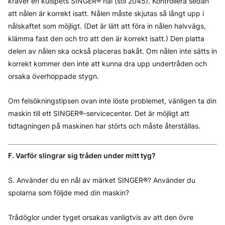
kräver en kulspets SINGER® nål (stil 2045). Kontrollera sedan
att nålen är korrekt isatt. Nålen måste skjutas så långt upp i
nålskaftet som möjligt. (Det är lätt att föra in nålen halvvägs,
klämma fast den och tro att den är korrekt isatt.) Den platta
delen av nålen ska också placeras bakåt. Om nålen inte sätts in
korrekt kommer den inte att kunna dra upp undertråden och
orsaka överhoppade stygn.
Om felsökningstipsen ovan inte löste problemet, vänligen ta din
maskin till ett SINGER®-servicecenter. Det är möjligt att
tidtagningen på maskinen har störts och måste återställas.
F. Varför slingrar sig tråden under mitt tyg?
S. Använder du en nål av märket SINGER®? Använder du
spolarna som följde med din maskin?
Trådöglor under tyget orsakas vanligtvis av att den övre