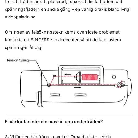
tror att tråden är rätt placerad, försök att linda tråden runt
spänningsfjädern en andra gång – en vanlig praxis bland ivrig
avloppsledning.
Om ingen av felsökningsteknikerna ovan löste problemet,
kontakta ett SINGER®-servicecenter så att de kan justera
spänningen åt dig!
F: Varför tar inte min maskin upp undertråden?
S: Vi får den här frågan mycket. Oroa dig inte...enkla