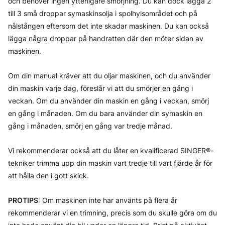
och behöver ingen ytterligare smörjning. Du kan dock lägga 2
till 3 små droppar symaskinsolja i spolhylsområdet och på
nålstången eftersom det inte skadar maskinen. Du kan också
lägga några droppar på handratten där den möter sidan av
maskinen.
Om din manual kräver att du oljar maskinen, och du använder
din maskin varje dag, föreslår vi att du smörjer en gång i
veckan. Om du använder din maskin en gång i veckan, smörj
en gång i månaden. Om du bara använder din symaskin en
gång i månaden, smörj en gång var tredje månad.
Vi rekommenderar också att du låter en kvalificerad SINGER®-
tekniker trimma upp din maskin vart tredje till vart fjärde år för
att hålla den i gott skick.
PROTIPS
: Om maskinen inte har använts på flera år
rekommenderar vi en trimning, precis som du skulle göra om du