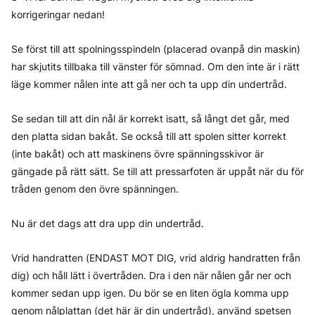
korrigeringar nedan!
Se först till att spolningsspindeln (placerad ovanpå din maskin)
har skjutits tillbaka till vänster för sömnad. Om den inte är i rätt
läge kommer nålen inte att gå ner och ta upp din undertråd.
Se sedan till att din nål är korrekt isatt, så långt det går, med
den platta sidan bakåt. Se också till att spolen sitter korrekt
(inte bakåt) och att maskinens övre spänningsskivor är
gängade på rätt sätt. Se till att pressarfoten är uppåt när du för
tråden genom den övre spänningen.
Nu är det dags att dra upp din undertråd.
Vrid handratten (ENDAST MOT DIG, vrid aldrig handratten från
dig) och håll lätt i övertråden. Dra i den när nålen går ner och
kommer sedan upp igen. Du bör se en liten ögla komma upp
genom nålplattan (det här är din undertråd), använd spetsen