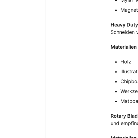
Mylar 1
Magnet
Heavy Duty
Schneiden v
Materialien
Holz
Illustr
Chipbo
Werkze
Matboa
Rotary Bla
und empfind