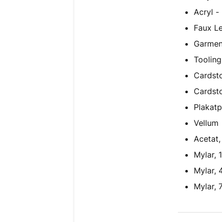
Acryl 
Faux L
Garmen
Tooling
Cardsto
Cardsto
Plakatp
Vellum
Acetat
Mylar, 
Mylar, 
Mylar, 