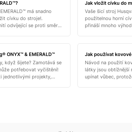
MERALD™?
Jak vložit cívku do 
® EMERALD™ má snadno
Vaše šicí stroj Hus
it cívku do stroje!.
použitelnou horní cí
tí odvíjející se proti směru
přináší mnoho výhod 
ředního zářezu (a) na přední
tlačítka napájení. Od
cívku do pouzdra na
king® ONYX™ & EMERALD™
Jak používat kovové
ky, když šijete? Zamotává se
Návod na použití ko
může potřebovat vyčištění!
látky jsou obtížnější
i jednotlivými projekty,
upínat vůbec, protož
e je návod, jak provést ryc
hrubé látky mohou bý
lesklé látk