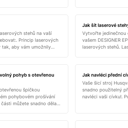
. Spolejte cívku s dekora
přízí. Podrobné instr
Pokud šije
Jak šít laserové steh
laserových stehů na vaší
Vytvořte jedinečnou
bovat:. Princip laserových
vašem DESIGNER EPIC
y tak, aby vám umožnily
laserových stehů. La
cí „stavebních bloků“, které
mohli vytvořit svůj “
bloků”, které najdet
 volný pohyb s otevřenou
Jak navléci přední c
Vaše šicí stroj Hus
 otevřenou špičkou
snadno použitelný př
olném pohybovém prošívání
navléci vaši cívku!.
í části můžete snadno dělat
přítlačné patky a o
kanině. Pružinová akce
nebude jehla v