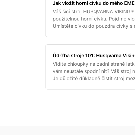
Jak vložit horní cívku do mého E
Váš šicí stroj HUSQVARNA VIKING
použitelnou horní cívku. Pojďme vlož
Umístěte cívku do pouzdra cívky s ni
hodinových ručiček. Vložte nit do p
straně pouzd
Údržba stroje 101: Husqvarna Vi
Vidíte chloupky na zadní straně lát
vám neustále spodní nit? Váš stroj 
Je důležité důkladně čistit stroj mez
abyste udrželi jeho hladký chod. Zd