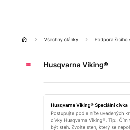
Všechny články
Podpora šicího 
Husqvarna Viking®
Husqvarna Viking® Speciální cívka
Postupujte podle níže uvedených kro
cívky Husqvarna Viking®. Tip:. Čím tě
být steh. Zvolte steh, který se nep