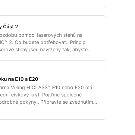
ukce jsou součástí produktu. Jak na to:.
y Část 2
 ozdobu pomocí laserových stehů na
™ 2. Co budete potřebovat:. Princip
serové stehy jsou navrženy tak, abyste
vlastní” velký vzor s pomocí “stavebních
ívku na E10 a E20
qvarna Viking H|CLASS™ E10 nebo E20 má
ední cívkový kryt. Pojďme společně
 Podrobné pokyny:. Připravte se zvednutím
točením ručního kola směrem k vám, dokud