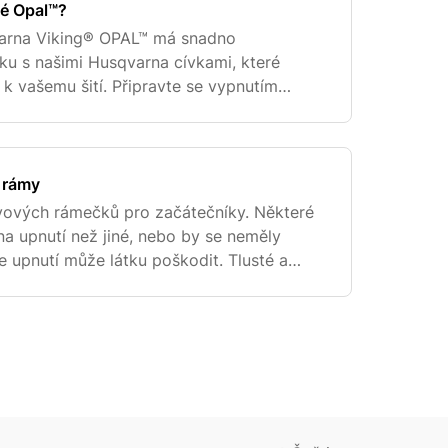
mé Opal™?
qvarna Viking® OPAL™ má snadno
vku s našimi Husqvarna cívkami, které
k vašemu šití. Připravte se vypnutím
straňte kryt cívky posunutím k sobě. Vložte
 rámy
vových rámečků pro začátečníky. Některé
 na upnutí než jiné, nebo by se neměly
e upnutí může látku poškodit. Tlusté a
t obtížné na upnutí, stejně jako tenké a