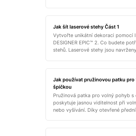
sebe. Pro těžké nebo speciální nitě:
Jak šít laserové stehy Část 1
Vytvořte unikátní dekoraci pomocí 
DESIGNER EPIC™ 2. Co budete potře
stehů. Laserové stehy jsou navržen
vytvořit „vlastní“ velký vzor s pomo
najdete
Jak používat pružinovou patku pro
špičkou
Pružinová patka pro volný pohyb s
poskytuje jasnou viditelnost při v
nebo vyšívání. Díky otevřené předn
stippling nebo sledovat design na t
zabraňuje zvedání