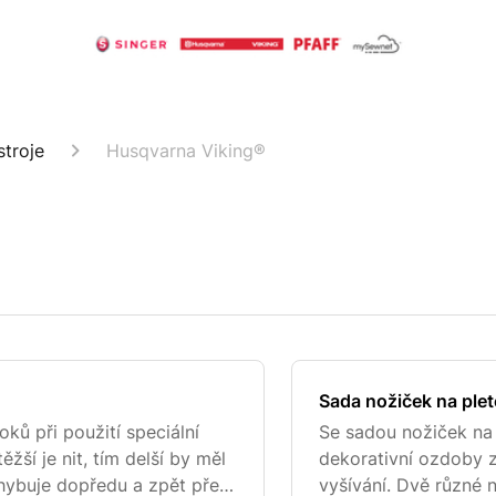
stroje
Husqvarna Viking®
Sada nožiček na plete
ků při použití speciální
Se sadou nožiček na 
žší je nit, tím delší by měl
dekorativní ozdoby z 
ohybuje dopředu a zpět přes
vyšívání. Dvě různé