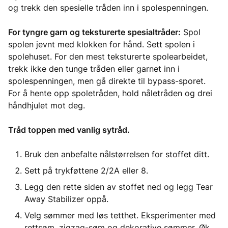
og trekk den spesielle tråden inn i spolespenningen.
For tyngre garn og teksturerte spesialtråder:
Spol
spolen jevnt med klokken for hånd. Sett spolen i
spolehuset. For den mest teksturerte spolearbeidet,
trekk ikke den tunge tråden eller garnet inn i
spolespenningen, men gå direkte til bypass-sporet.
For å hente opp spoletråden, hold nåletråden og drei
håndhjulet mot deg.
Tråd toppen med vanlig sytråd.
Bruk den anbefalte nålstørrelsen for stoffet ditt.
Sett på trykføttene 2/2A eller 8.
Legg den rette siden av stoffet ned og legg Tear
Away Stabilizer oppå.
Velg sømmer med løs tetthet. Eksperimenter med
rettsøm, zigzag-søm og dekorative sømmer. Øk