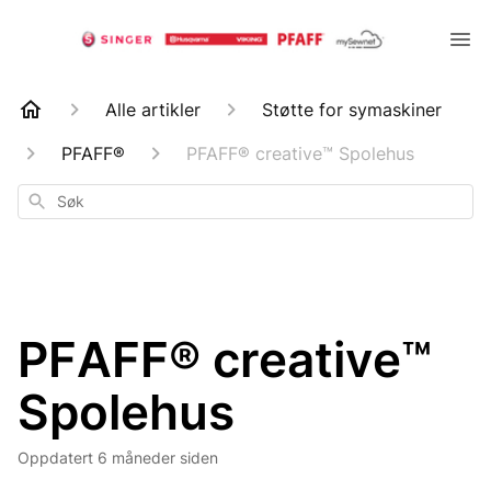
Alle artikler
Støtte for symaskiner
PFAFF®
PFAFF® creative™ Spolehus
Søk
PFAFF® creative™
Spolehus
Oppdatert
6 måneder siden