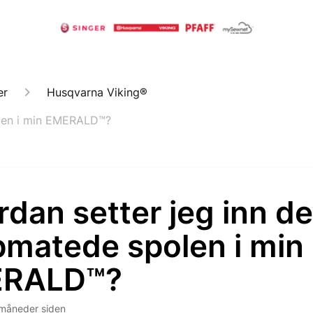
er
Husqvarna Viking®
olen i min EMERALD™?
dan setter jeg inn d
pmatede spolen i min
RALD™?
måneder siden