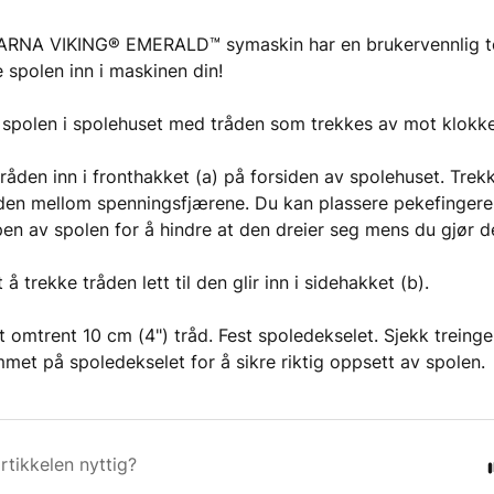
RNA VIKING® EMERALD™ symaskin har en brukervennlig t
e spolen inn i maskinen din!
 spolen i spolehuset med tråden som trekkes av mot klokk
tråden inn i fronthakket (a) på forsiden av spolehuset. Trekk
den mellom spenningsfjærene. Du kan plassere pekefinger
en av spolen for å hindre at den dreier seg mens du gjør d
 å trekke tråden lett til den glir inn i sidehakket (b).
t omtrent 10 cm (4") tråd. Fest spoledekselet. Sjekk treinge
met på spoledekselet for å sikre riktig oppsett av spolen.
rtikkelen nyttig?