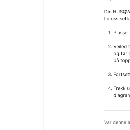
Din HUSQVA
La oss sett
Plasser
Veiled 
og før 
på topp
Fortsett
Trekk u
diagram
Var denne a