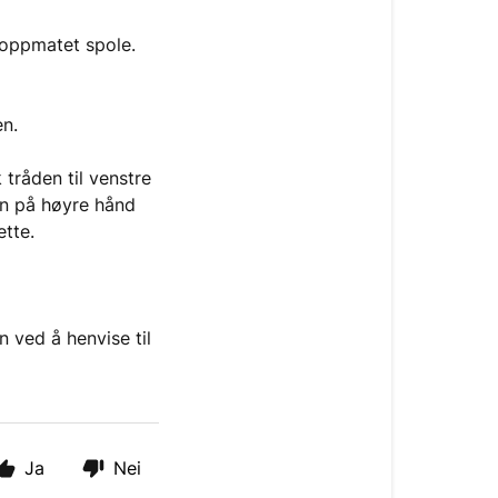
oppmatet spole.
en.
 tråden til venstre
en på høyre hånd
ette.
n ved å henvise til
Ja
Nei