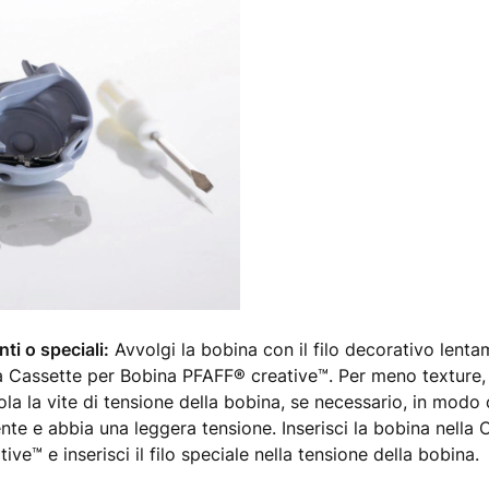
nti o speciali:
Avvolgi la bobina con il filo decorativo lentam
a Cassette per Bobina PFAFF® creative™. Per meno texture, us
gola la vite di tensione della bobina, se necessario, in modo ch
te e abbia una leggera tensione. Inserisci la bobina nella 
ive™ e inserisci il filo speciale nella tensione della bobina.