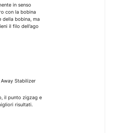
mente in senso
oro con la bobina
ne della bobina, ma
ni il filo dell’ago
r Away Stabilizer
o, il punto zigzag e
liori risultati.