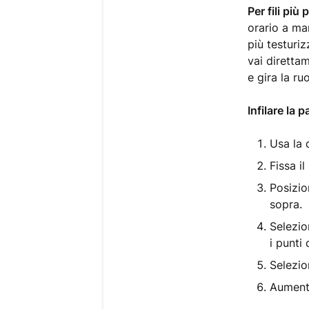
Per fili più 
orario a man
più testuriz
vai direttam
e gira la ru
Infilare la 
Usa la 
Fissa i
Posizio
sopra.
Selezio
i punti
Selezio
Aumenta