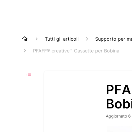
Tutti gli articoli
Supporto per ma
PFAFF® creative™ Cassette per Bobina
PFA
Bob
Aggiornato
6