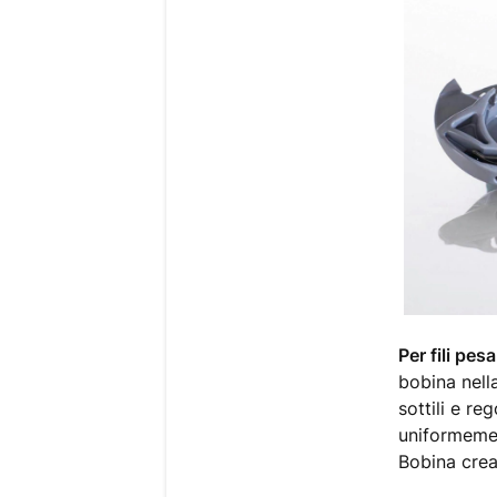
Per fili pesa
bobina nell
sottili e re
uniformemen
Bobina creat