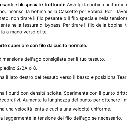
pesanti e fili speciali strutturati:
Avvolgi la bobina uniforme
o. Inserisci la bobina nella Cassette per Bobina. Per il lav
zato, non tirare il filo pesante o il filo speciale nella tensio
ente nella fessura di bypass. Per tirare il filo della bobina, tie
ota a mano verso di te.
parte superiore con filo da cucito normale.
dimensione dell'ago consigliata per il tuo tessuto.
l piedino 2/2A o 8.
na il lato destro del tessuto verso il basso e posiziona Tea
na i punti con densità sciolta. Sperimenta con il punto dritt
 decorativi. Aumenta la lunghezza del punto per ottenere i mig
na una velocità lenta e cuci a una velocità uniforme.
 leggermente la tensione del filo dell'ago se necessario.