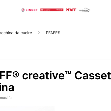
cchina da cucire
PFAFF®
FF® creative™ Casset
ina
 mesi fa