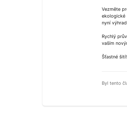
Vezměte pro
ekologické 
nyní výhrad
Rychlý prův
vaším nový
Šťastné šití!
Byl tento č