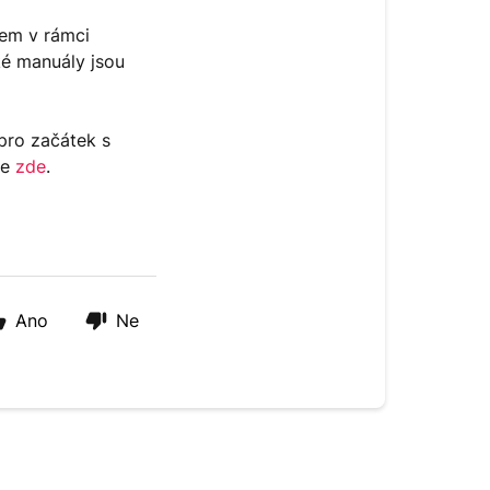
tem v rámci
ské manuály jsou
pro začátek s
te
zde
.
Ano
Ne