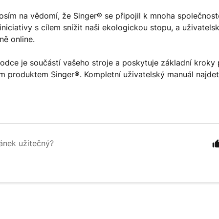
sím na vědomí, že Singer® se připojil k mnoha společnos
iniciativy s cílem snížit naši ekologickou stopu, a uživatel
ně online.
odce je součástí vašeho stroje a poskytuje základní kroky 
m produktem Singer®. Kompletní uživatelský manuál najde
lánek užitečný?